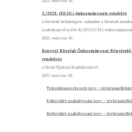
2021. március 10.
2/2021. (III.10.) önkormányzati rendelet
a hivatali helyiségen, valamint a hivatali mu
szabályairól szóló 8/2017.(V.31.) önkormányza
2021. március 10.
Kenyeri Községi Önkormányzat Képviselő-t
rendelete
a Helyi Építési Szabályzatról
2017. március 28.
Településszerkezeti terv – térképmellékle
Külterület szabályozási terv – térképmellé
Belterület szabályozási terv – térképmellé