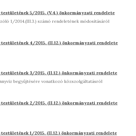
estületének 5/2015. (V.4.) önkormányzati rendelete
zóló 1/2014.(III.3.) számó rendeletének módosításáról
estületének 4/2015. (II.12.) önkormányzati rendelete
estületének 3/2015. (II.12.) önkormányzati rendelete
nnyvíz begyűjtésére vonatkozó közszolgáltatásról
estületének 2/2015. (II.12.) önkormányzati rendelete
estületének 1/2015. (II.12.) önkormányzati rendelete