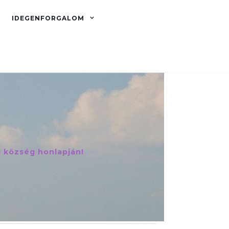
IDEGENFORGALOM
i község honlapján!