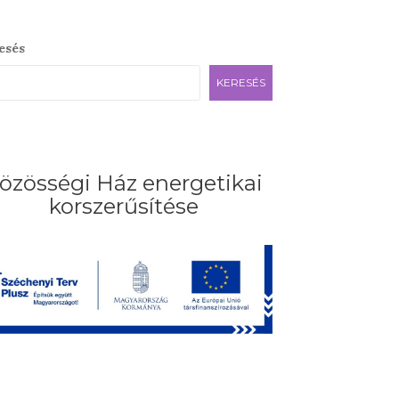
esés
KERESÉS
özösségi Ház energetikai
korszerűsítése