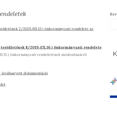
endeletek
Ker
ületének 2/2025.(III.13.) önkormányzati rendelete az
estületének 8/2019.(IX.16.) önkormányzati rendelete
K
III.31.) önkormányzati rendeletének módosításáról
– jóváhagyott dokumentáció
klet