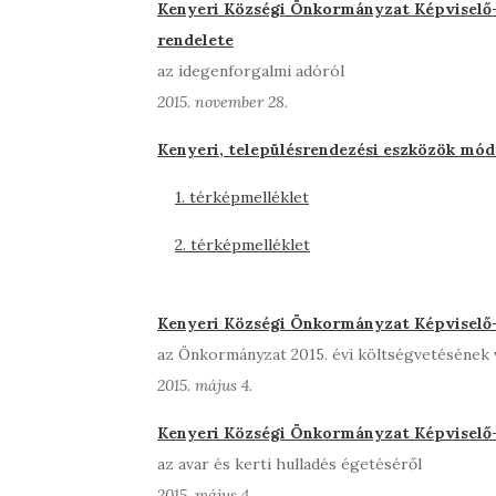
Kenyeri Községi Önkormányzat Képviselő-
rendelete
az idegenforgalmi adóról
2015. november 28.
Kenyeri, településrendezési eszközök mód
1. térképmelléklet
2. térképmelléklet
Kenyeri Községi Önkormányzat Képviselő-t
az Önkormányzat 2015. évi költségvetésének 
2015. május 4.
Kenyeri Községi Önkormányzat Képviselő-t
az avar és kerti hulladés égetéséről
2015. május 4.