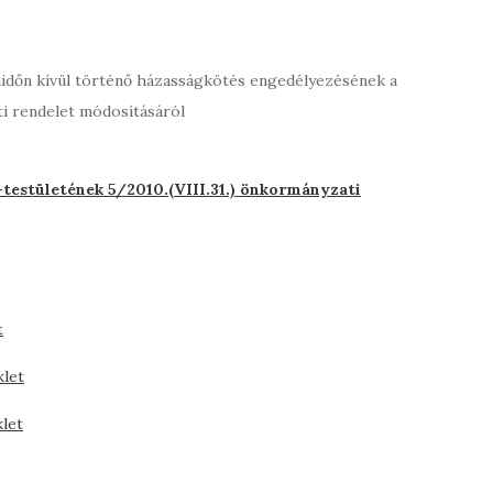
nkaidőn kívül történő házasságkötés engedélyezésének a
ti rendelet módosításáról
estületének 5/2010.(VIII.31.) önkormányzati
t
klet
klet