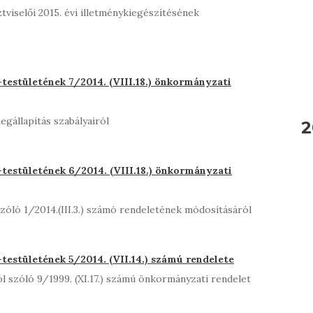
viselői 2015. évi illetménykiegészítésének
estületének 7/2014. (VIII.18.) önkormányzati
gállapítás szabályairól
2
estületének 6/2014. (VIII.18.) önkormányzati
zóló 1/2014.(III.3.) számó rendeletének módosításáról
estületének 5/2014. (VII.14.) számú rendelete
ól szóló 9/1999. (XI.17.) számú önkormányzati rendelet