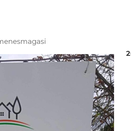
emenesmagasi
2