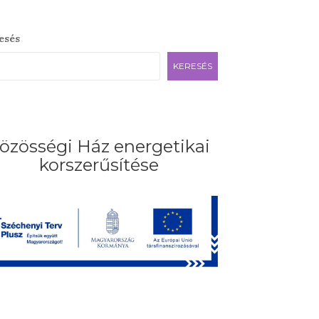
esés
KERESÉS
özösségi Ház energetikai
korszerűsítése