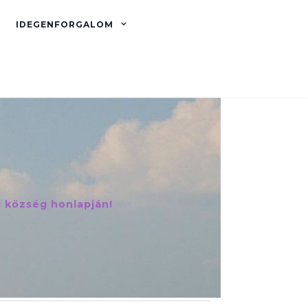
IDEGENFORGALOM
i község honlapján!