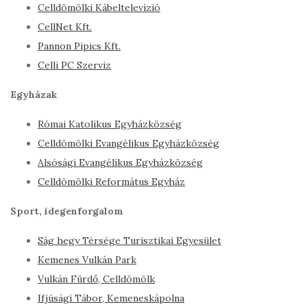
Celldömölki Kábeltelevízió
CellNet Kft.
Pannon Pipics Kft.
Celli PC Szerviz
Egyházak
Római Katolikus Egyházközség
Celldömölki Evangélikus Egyházközség
Alsósági Evangélikus Egyházközség
Celldömölki Református Egyház
Sport, idegenforgalom
Ság hegy Térsége Turisztikai Egyesület
Kemenes Vulkán Park
Vulkán Fürdő, Celldömölk
Ifjúsági Tábor, Kemeneskápolna