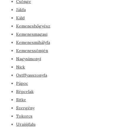
Csönge
Jákfa
Káld
Kemeneshőgyész
Kemenesmagasi
Kemenesmihályfa
Kemenessömjén
Nagysimonyi
Nick
Ostffyasszonyfa
Pápoc
Répcelak
Sitke
Szergény
Tokorcs
Uraiújfalu