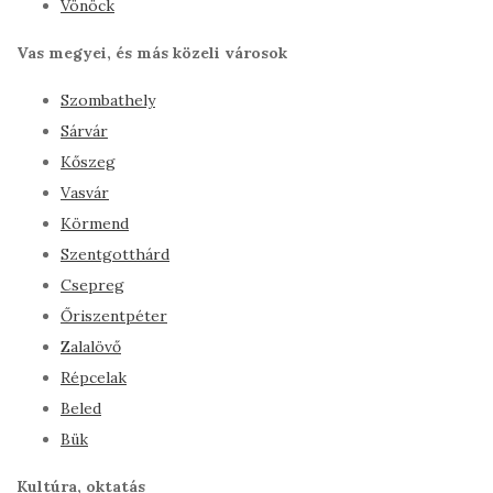
Vönöck
Vas megyei, és más közeli városok
Szombathely
Sárvár
Kőszeg
Vasvár
Körmend
Szentgotthárd
Csepreg
Őriszentpéter
Zalalövő
Répcelak
Beled
Bük
Kultúra, oktatás