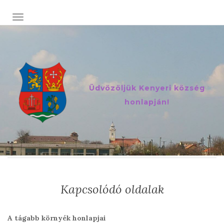
TOGGLE NAVIGATION
Üdvözöljük Kenyeri község
honlapján!
Kapcsolódó oldalak
A tágabb környék honlapjai