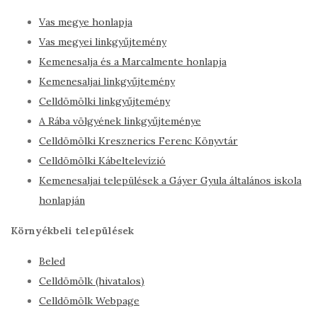
Vas megye honlapja
Vas megyei linkgyűjtemény
Kemenesalja és a Marcalmente honlapja
Kemenesaljai linkgyűjtemény
Celldömölki linkgyűjtemény
A Rába völgyének linkgyűjteménye
Celldömölki Kresznerics Ferenc Könyvtár
Celldömölki Kábeltelevízió
Kemenesaljai települések a Gáyer Gyula általános iskola
honlapján
Környékbeli települések
Beled
Celldömölk (hivatalos)
Celldömölk Webpage